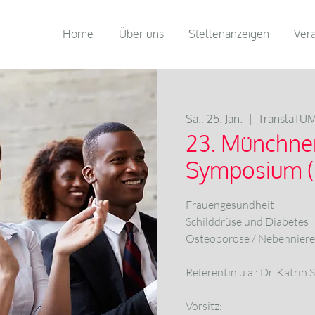
Home
Über uns
Stellenanzeigen
Ver
Sa., 25. Jan.
  |  
TranslaTUM
23. Münchne
Symposium 
Frauengesundheit
Schilddrüse und Diabetes
Osteoporose / Nebenniere
Referentin u.a.: Dr. Katrin
Vorsitz: