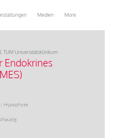
anstaltungen
Medien
More
, TUM Universitätsklinikum
r Endokrines
(MES)
 / Hypophyse
 Schaudig