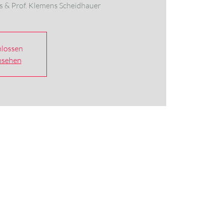
ss & Prof. Klemens Scheidhauer
lossen
nsehen