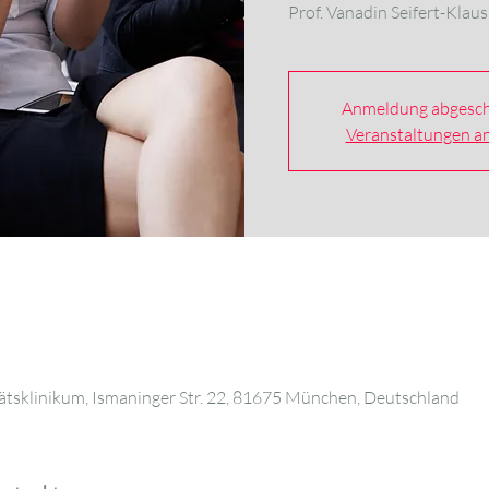
Prof. Vanadin Seifert-Klau
Anmeldung abgesch
Veranstaltungen a
tsklinikum, Ismaninger Str. 22, 81675 München, Deutschland