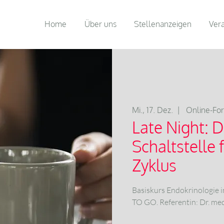
Home
Über uns
Stellenanzeigen
Ver
Mi., 17. Dez.
  |  
Online-Fo
Late Night: 
Schaltstelle 
Zyklus
Basiskurs Endokrinologie 
TO GO. Referentin: Dr. m