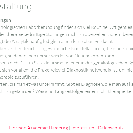
staltung
sungen
nologischen Laborbefundung findet sich viel Routine: Oft geht e
r therapiebedürftige Störungen nicht zu übersehen. Sofern bereits
 die Analytik häufig lediglich einen klinischen Verdacht.
berraschende oder ungewöhnliche Konstellationen, die man so nic
gien, an denen man immer wieder von Neuem lernen kann.
och nicht.“ – Ein Satz, der immer wieder in der gynäkologischen Sp
lt sich vor allem die Frage, wieviel Diagnostik notwendig ist, um ni
erapie zuzuführen. 
en, bis man etwas unternimmt. Gibt es Diagnosen, die man auf kei
cht zu gefährden? Was sind Langzeitfolgen einer nicht therapierte
Hormon Akademie Hamburg
|
Impressum
|
Datenschutz