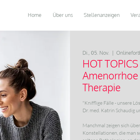
Home
Über uns
Stellenanzeigen
Ver
Di., 05. Nov.
  |  
Onlinefort
HOT TOPICS
Amenorrhoe -
Therapie
"Knifflige Fälle - unsere L
Dr. med. Katrin Schaudig 
Manchmal zeigen sich übe
Konstellationen, die man s