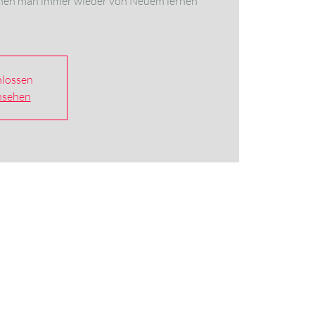
denen man immer wieder von Neuem lernen
lossen
nsehen