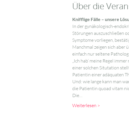
Über die Veran
Knifflige Fälle – unsere Lö
In der gynäkologisch-endokri
Störungen auszuschließen ode
Symptome vorliegen, bestätigt
Manchmal zeigen sich aber ü
einfach nur seltene Patholo
„Ich hab‘ meine Regel immer n
einer solchen Situtation stel
Patientin einer adäquaten Th
Und: wie lange kann man wart
die Patientin quoad vitam ni
Die…
Weiterlesen >