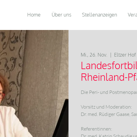
Home
Über uns
Stellenanzeigen
Ver
Mi., 26. Nov.
  |  
Eltzer Hof
Landesfortbi
Rheinland-Pf
Die Peri- und Postmenopau
Vorsitz und Moderation:
Dr. med. Rüdiger Gaase, Sa
Referentinnen:
Dr. med. Katrin Schaudig 