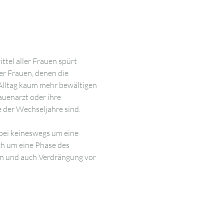
ttel aller Frauen spürt 
er Frauen, denen die 
 Alltag kaum mehr bewältigen 
auenarzt oder ihre 
e der Wechseljahre sind.
rbei keineswegs um eine 
ch um eine Phase des 
n und auch Verdrängung vor 