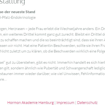
staltung
se-der neueste Stand
-Pfalz-Endokrinologie
en, Herzrasen – jede Frau erlebt die Wechseljahre anders. Ein Dri
 ein weiteres Drittel kommt ganz gut zurecht. Bleibt ein Drittel d
zu schaffen machen und die so beeinträchtigt sind, dass sie ihren
sen wir nicht. Hat eine Patientin Beschwerden, sollte sie ihren Fr
 Nicht zuletzt um zu klären, ob die Beschwerden wirklich eine Folg
el“ gut zu überstehen, gibt es nicht. Immerhin handelt es sich hie
gen gilt, sondern ähnlich wie Pubertät und Schwangerschaft ledigli
taunen immer wieder darüber, wie viel Unwissen, Fehlinformatio
hre…
Hormon Akademie Hamburg
|
Impressum
|
Datenschutz