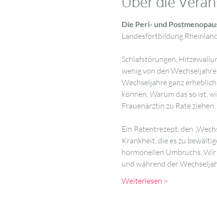
Über die Veran
Die Peri- und Postmenopau
Landesfortbildung Rheinland
Schlafstörungen, Hitzewallung
wenig von den Wechseljahren,
Wechseljahre ganz erheblich 
können. Warum das so ist, wis
Frauenärztin zu Rate ziehen.
Ein Patentrezept, den „Wechs
Krankheit, die es zu bewälti
hormonellen Umbruchs. Wir s
und während der Wechselja
Weiterlesen >