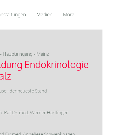
anstaltungen
Medien
More
 - Haupteingang - Mainz
ldung Endokrinologie
alz
se - der neueste Stand
n.-Rat Dr. med. Werner Harlfinger
und Dr. med. Anneliese Schwenkhagen