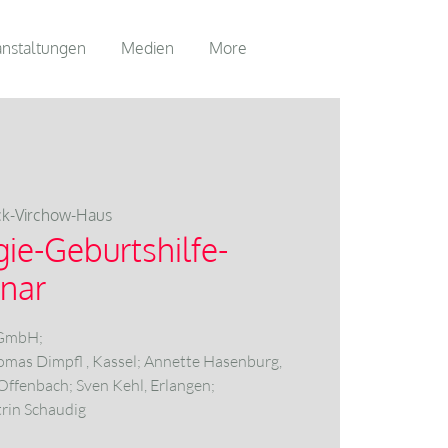
anstaltungen
Medien
More
k-Virchow-Haus
gie-Geburtshilfe-
nar
 GmbH;
omas Dimpfl , Kassel; Annette Hasenburg,
 Offenbach; Sven Kehl, Erlangen;
trin Schaudig