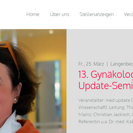
Home
Über uns
Stellenanzeigen
Ver
Fr., 25. März
  |  
Langenbec
13. Gynäkolo
Update-Semi
Veranstalter: med update
Wissenschaftl. Leitung: Th
Mainz; Christian Jackisch,
Referentin u.a. Dr. med. Ka