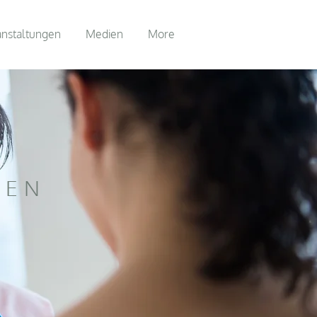
anstaltungen
Medien
More
&
NEN