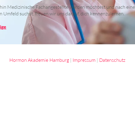
hin Medizinische Fachangestellte werden möchtest und nach ein
 Umfeld suchst, freuen wir uns darauf, dich kennenzulernen.
ige
Hormon Akademie Hamburg
|
Impressum
|
Datenschutz