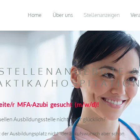
Home
Über uns
Stellenanzeigen
Ver
STELLENANGEBOTE 
AKTIKA/HOSPITATIO
ite/r MFA-Azubi gesucht (m/w/d)!
uellen Ausbildungsstelle nicht mehr glücklich?
der Ausbildungsplatz nicht -der Berufswunsch aber schon.