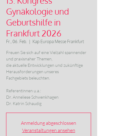
13. Kongress
Gynäkologie und
Geburtshilfe in
Frankfurt 2026
Fr., 06. Feb.
  |  
Kap Europa Messe Frankfurt
Freuen Sie sich auf eine Vielzahl spannender
und praxisnaher Themen,
die aktuelle Entwicklungen und zukünftige
Herausforderungen unseres
Fachgebiets beleuchten.
Referentinnen u.a.:
Dr. Anneliese Schwenkhagen
Dr. Katrin Schaudig
Anmeldung abgeschlossen
Veranstaltungen ansehen