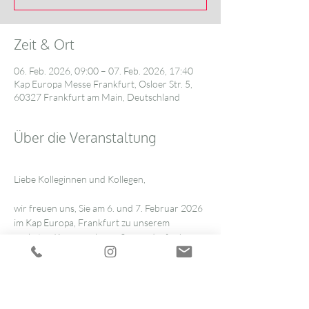
Zeit & Ort
06. Feb. 2026, 09:00 – 07. Feb. 2026, 17:40
Kap Europa Messe Frankfurt, Osloer Str. 5,
60327 Frankfurt am Main, Deutschland
Über die Veranstaltung
Liebe Kolleginnen und Kollegen,
wir freuen uns, Sie am 6. und 7. Februar 2026 
im Kap Europa, Frankfurt zu unserem 
nächsten Kongress begrüßen zu dürfen!
Nach dem großen Erfolg im Jahr 2024 mit 
rund 700 Teilnehmern und einer 
überwältigenden Resonanz, haben wir auch 
diesmal ein hochkarätiges Programm für Sie 