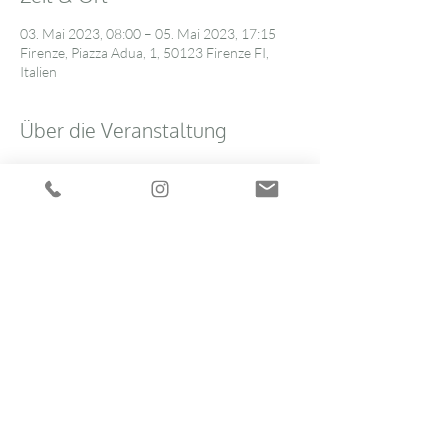
03. Mai 2023, 08:00 – 05. Mai 2023, 17:15
Firenze, Piazza Adua, 1, 50123 Firenze FI,
Italien
Über die Veranstaltung
Hier
 finden Sie das Programm.
Programmplan
8:20 - 8:40
20 Minuten
Ovaries out of Control - Hormonal
strategies Referentin Dr. Katrin Schaudig
Room 4
Alle ansehen