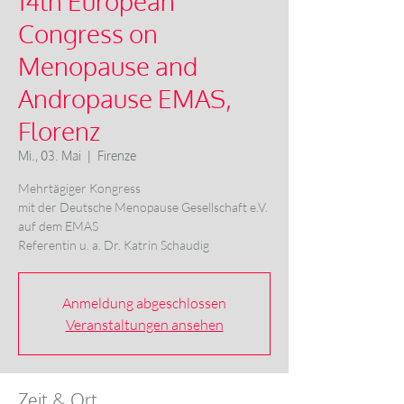
14th European
Congress on
Menopause and
Andropause EMAS,
Florenz
Mi., 03. Mai
  |  
Firenze
Mehrtägiger Kongress
mit der Deutsche Menopause Gesellschaft e.V.
auf dem EMAS
Referentin u. a. Dr. Katrin Schaudig
Anmeldung abgeschlossen
Veranstaltungen ansehen
Zeit & Ort