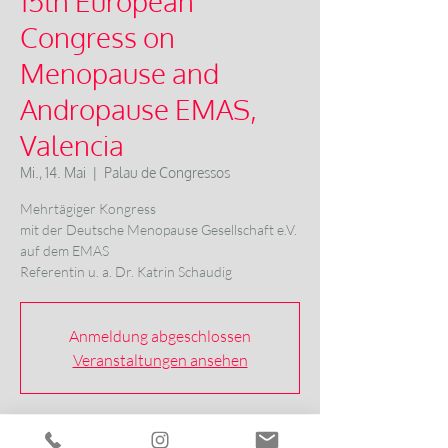
15th European
Congress on
Menopause and
Andropause EMAS,
Valencia
Mi., 14. Mai
  |  
Palau de Congressos
Mehrtägiger Kongress
mit der Deutsche Menopause Gesellschaft e.V.
auf dem EMAS
Referentin u. a. Dr. Katrin Schaudig
Anmeldung abgeschlossen
Veranstaltungen ansehen
Zeit & Ort