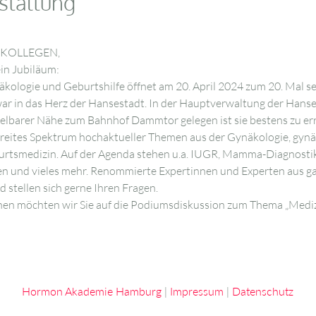
staltung
 KOLLEGEN,
ein Jubiläum: 
logie und Geburtshilfe öffnet am 20. April 2024 zum 20. Mal sei
zwar in das Herz der Hansestadt. In der Hauptverwaltung der Hans
telbarer Nähe zum Bahnhof Dammtor gelegen ist sie bestens zu err
breites Spektrum hochaktueller Themen aus der Gynäkologie, gyn
urtsmedizin. Auf der Agenda stehen u.a. IUGR, Mamma-Diagnostik
n und vieles mehr. Renommierte Expertinnen und Experten aus ga
 stellen sich gerne Ihren Fragen.
 möchten wir Sie auf die Podiumsdiskussion zum Thema „Medizin 
Hormon Akademie Hamburg
|
Impressum
|
Datenschutz