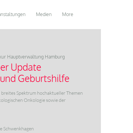
anstaltungen
Medien
More
ur Hauptverwaltung Hamburg
er Update
und Geburtshilfe
n breites Spektrum hochaktueller Themen
kologischen Onkologie sowie der
iese Schwenkhagen