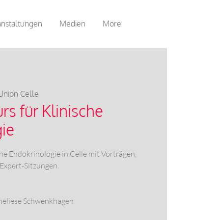
anstaltungen
Medien
More
Union Celle
rs für Klinische
ie
che Endokrinologie in Celle mit Vorträgen,
xpert-Sitzungen.
Anneliese Schwenkhagen