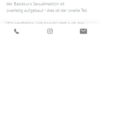
der Basiskurs Sexualmedizin ist 
zweiteilig aufgebaut - dies ist der zweite Teil.
Wir empfehlen, sich bereits jetzt auch den 
Termin für den zweiten Kursteil vorzumerken 
und sich frühzeitig anzumelden – die 
Teilnahme an beiden Kursen ermöglicht den 
vollständigen Kompetenzaufbau.
Referenten:
Dr. Anneliese Schwenkhagen und Dr. Markus 
Valk
Weiterlesen >
Anmeldung
Hormon Akademie Hamburg
|
Impressum
|
Datenschutz