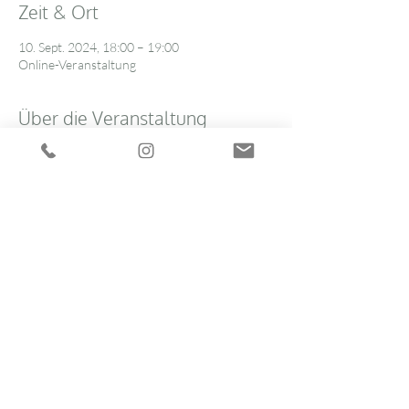
Zeit & Ort
10. Sept. 2024, 18:00 – 19:00
Online-Veranstaltung
Über die Veranstaltung
Wechseljahre. Wissen macht cool 
- "
Brain 
Fog" in den Wechseljahren
Informationsveranstaltung für Frauen
Für alle, die mehr wissen wollen über die 
Wechseljahre!
online & kostenfrei: 10. September 2024 / 
18:00h bis 19:00h
Der Zugangslink wird eine Woche vor der 
Veranstaltung freigeschaltet.
Veranstalter: 
Deutsche Menopause 
Gesellschaft
 (DMG) und das JUNGE FORUM 
der DMG
Weiterlesen >