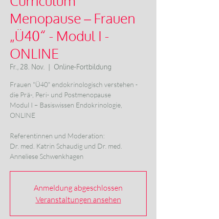
Curriculum
Menopause – Frauen
„Ü40“ - Modul I -
ONLINE
Fr., 28. Nov.
  |  
Online-Fortbildung
Frauen "Ü40" endokrinologisch verstehen -
die Prä-, Peri- und Postmenopause
Modul I – Basiswissen Endokrinologie,
ONLINE
Referentinnen und Moderation:
Dr. med. Katrin Schaudig und Dr. med.
Anneliese Schwenkhagen
Anmeldung abgeschlossen
Veranstaltungen ansehen