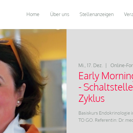
Home
Über uns
Stellenanzeigen
Ver
Mi., 17. Dez.
  |  
Online-Fo
Early Morni
- Schaltstell
Zyklus
Basiskurs Endokrinologie 
TO GO. Referentin: Dr. m