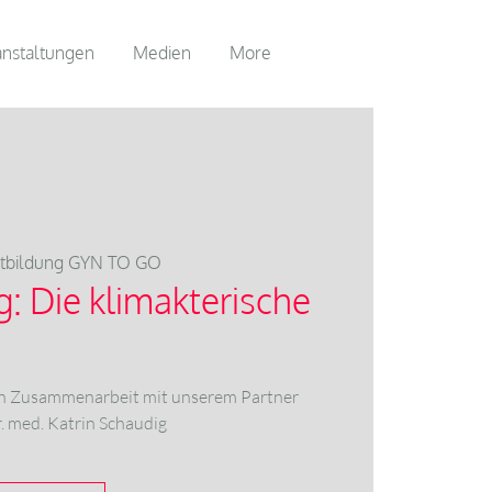
anstaltungen
Medien
More
rtbildung GYN TO GO
: Die klimakterische
in Zusammenarbeit mit unserem Partner
 med. Katrin Schaudig