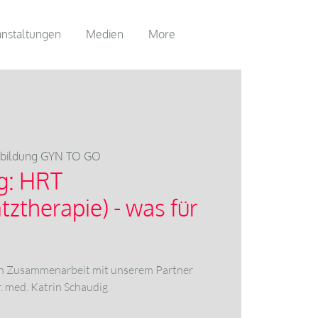
anstaltungen
Medien
More
tbildung GYN TO GO
g: HRT
ztherapie) - was für
in Zusammenarbeit mit unserem Partner
 med. Katrin Schaudig