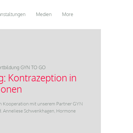
anstaltungen
Medien
More
rtbildung GYN TO GO
g: Kontrazeption in
tionen
in Kooperation mit unserem Partner GYN
ed. Anneliese Schwenkhagen, Hormone