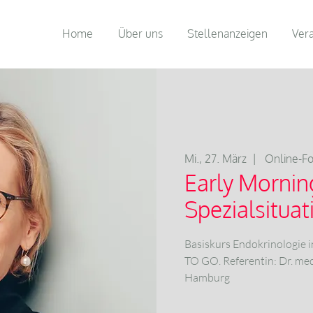
Home
Über uns
Stellenanzeigen
Ver
Mi., 27. März
  |  
Online-Fo
Early Mornin
Spezialsitua
Basiskurs Endokrinologie 
TO GO. Referentin: Dr. m
Hamburg