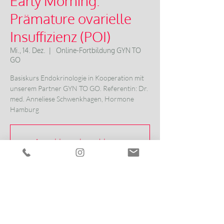
Early Morning:
Prämature ovarielle
Insuffizienz (POI)
Mi., 14. Dez.
  |  
Online-Fortbildung GYN TO
GO
Basiskurs Endokrinologie in Kooperation mit
unserem Partner GYN TO GO. Referentin: Dr.
med. Anneliese Schwenkhagen, Hormone
Hamburg
Anmeldung abgeschlossen
Veranstaltungen ansehen
Zeit & Ort
14. Dez. 2022, 07:30 – 8:15
Online-Fortbildung GYN TO GO