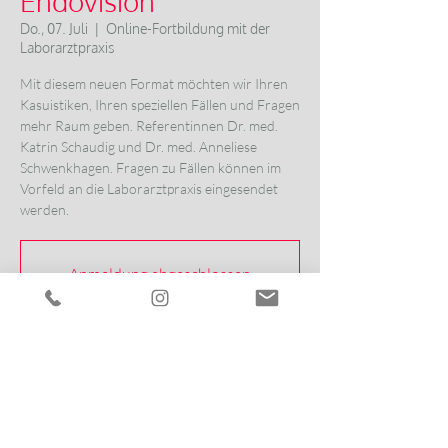
Endovision
Do., 07. Juli
  |  
Online-Fortbildung mit der
Laborarztpraxis
Mit diesem neuen Format möchten wir Ihren
Kasuistiken, Ihren speziellen Fällen und Fragen
mehr Raum geben. Referentinnen Dr. med.
Katrin Schaudig und Dr. med. Anneliese
Schwenkhagen. Fragen zu Fällen können im
Vorfeld an die Laborarztpraxis eingesendet
Anmeldung abgeschlossen
Veranstaltungen ansehen
Zeit & Ort
07. Juli 2022, 18:30 – 19:15
Online-Fortbildung mit der Laborarztpraxis