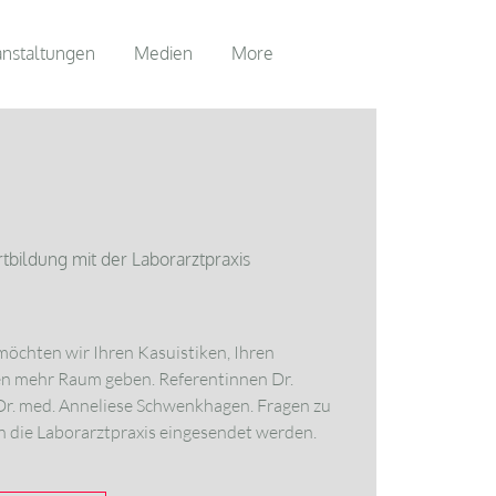
anstaltungen
Medien
More
tbildung mit der Laborarztpraxis
öchten wir Ihren Kasuistiken, Ihren
gen mehr Raum geben. Referentinnen Dr.
Dr. med. Anneliese Schwenkhagen. Fragen zu