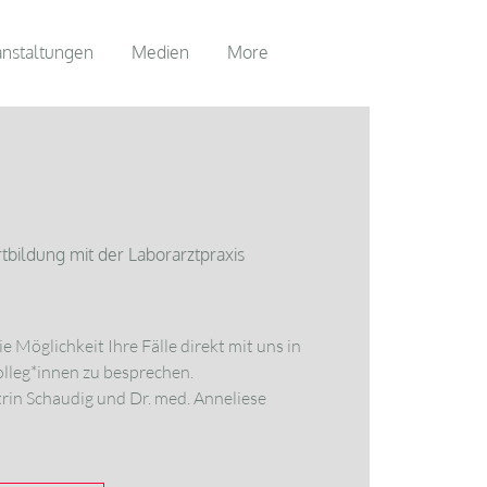
anstaltungen
Medien
More
tbildung mit der Laborarztpraxis
e Möglichkeit Ihre Fälle direkt mit uns in
olleg*innen zu besprechen.
rin Schaudig und Dr. med. Anneliese