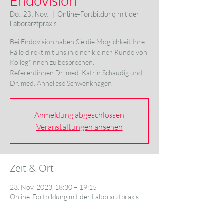
Endovision
Do., 23. Nov.
  |  
Online-Fortbildung mit der
Laborarztpraxis
Bei Endovision haben Sie die Möglichkeit Ihre
Fälle direkt mit uns in einer kleinen Runde von
Kolleg*innen zu besprechen.
Referentinnen Dr. med. Katrin Schaudig und
Anmeldung abgeschlossen
Veranstaltungen ansehen
Zeit & Ort
23. Nov. 2023, 18:30 – 19:15
Online-Fortbildung mit der Laborarztpraxis