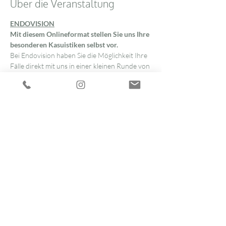
Über die Veranstaltung
ENDOVISION
Mit diesem Onlineformat stellen Sie uns Ihre 
besonderen Kasuistiken selbst vor.
Bei Endovision haben Sie die Möglichkeit Ihre 
Fälle direkt mit uns in einer kleinen Runde von 
Kolleg*innen, zu den nebenstehenden 
Terminen zu besprechen.
Wie machen Sie das?
Sie melden sich für Endovision zu einem der 
aufgeführten Termine per E-Mail oder Fax an 
und erhalten Ihren persönlichen Zugangslink.
Sie reichen uns Ihren Fall im Vorfeld ein. Bitte 
achten Sie darauf, dass hierbei keinerlei 
persönliche Daten Ihrer Patientin übermittelt 
werden. Die Anamnese, Ihre Frage sowie 
Laborergebnisse können Sie anonymi- siert 
einfach entweder per Fax oder elektronisch 
übermitteln.
Weiterlesen >