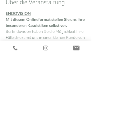
Über die Veranstaltung
ENDOVISION
Mit diesem Onlineformat stellen Sie uns Ihre 
besonderen Kasuistiken selbst vor.
Bei Endovision haben Sie die Möglichkeit Ihre 
Fälle direkt mit uns in einer kleinen Runde von 
Kolleg*innen, zu den nebenstehenden 
Terminen zu besprechen.
Wie machen Sie das?
Sie melden sich für Endovision zu einem der 
aufgeführten Termine per E-Mail oder Fax an 
und erhalten Ihren persönlichen Zugangslink.
Sie reichen uns Ihren Fall im Vorfeld ein. Bitte 
achten Sie darauf, dass hierbei keinerlei 
persönliche Daten Ihrer Patientin übermittelt 
werden. Die Anamnese, Ihre Frage sowie 
Laborergebnisse können Sie anonymisiert 
einfach entweder per Fax oder elektronisch 
übermitteln.
Weiterlesen >