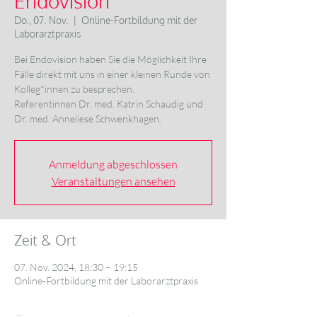
Endovision
Do., 07. Nov.
  |  
Online-Fortbildung mit der
Laborarztpraxis
Bei Endovision haben Sie die Möglichkeit Ihre
Fälle direkt mit uns in einer kleinen Runde von
Kolleg*innen zu besprechen.
Referentinnen Dr. med. Katrin Schaudig und
Anmeldung abgeschlossen
Veranstaltungen ansehen
Zeit & Ort
07. Nov. 2024, 18:30 – 19:15
Online-Fortbildung mit der Laborarztpraxis