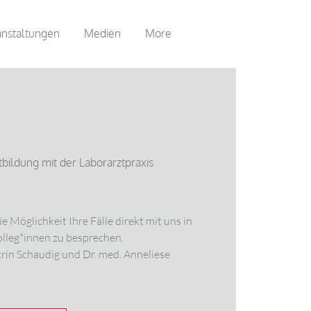
anstaltungen
Medien
More
tbildung mit der Laborarztpraxis
e Möglichkeit Ihre Fälle direkt mit uns in
olleg*innen zu besprechen.
rin Schaudig und Dr. med. Anneliese