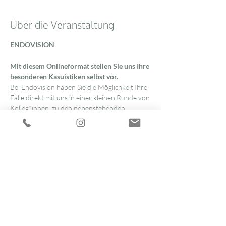
Über die Veranstaltung
ENDOVISION
Mit diesem Onlineformat stellen Sie uns Ihre 
besonderen Kasuistiken selbst vor.
Bei Endovision haben Sie die Möglichkeit Ihre 
Fälle direkt mit uns in einer kleinen Runde von 
Kolleg*innen, zu den nebenstehenden 
Terminen zu besprechen.
Wie machen Sie das?
Sie melden sich für Endovision zu einem der 
aufgeführten Termine per E-Mail oder Fax an 
und erhalten Ihren persönlichen Zugangslink.
Sie reichen uns Ihren Fall im Vorfeld ein. Bitte 
achten Sie darauf, dass hierbei keinerlei 
persönliche Daten Ihrer Patientin übermittelt 
werden. Die Anamnese, Ihre Frage sowie 
Laborergebnisse können Sie anonymisiert 