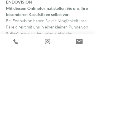
ENDOVISION
Mit diesem Onlineformat stellen Sie uns Ihre 
besonderen Kasuistiken selbst vor.
Bei Endovision haben Sie die Möglichkeit Ihre 
Fälle direkt mit uns in einer kleinen Runde von 
Kolleg*innen, zu den nebenstehenden 
Terminen zu besprechen.
Wie machen Sie das?
Sie melden sich für Endovision zu einem der 
aufgeführten Termine per E-Mail oder Fax an 
und erhalten Ihren persönlichen Zugangslink.
Sie reichen uns Ihren Fall im Vorfeld ein. Bitte 
achten Sie darauf, dass hierbei keinerlei 
persönliche Daten Ihrer Patientin übermittelt 
werden. Die Anamnese, Ihre Frage sowie 
Laborergebnisse können Sie anonymisiert 
einfach entweder per Fax oder elektronisch 
übermitteln.
Weiterlesen >