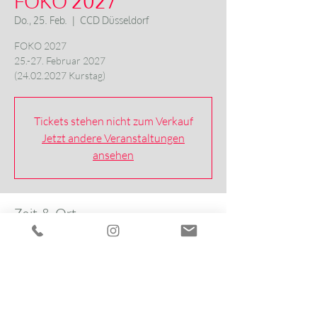
FOKO 2027
Do., 25. Feb.
  |  
CCD Düsseldorf
FOKO 2027
25.-27. Februar 2027
(24.02.2027 Kurstag)
Tickets stehen nicht zum Verkauf
Jetzt andere Veranstaltungen
ansehen
Zeit & Ort
25. Feb. 2027, 10:00 – 27. Feb. 2027, 17:00
CCD Düsseldorf, Stockumer Kirchstraße 61,
40474 Düsseldorf, Deutschland
Über die Veranstaltung