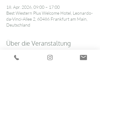
18. Apr. 2026, 09:00 – 17:00
Best Western Plus Welcome Hotel, Leonardo-
da-Vinci-Allee 2, 60486 Frankfurt am Main,
Deutschland
Über die Veranstaltung
Modul 2
Samstag, den 18.04.2026
Vorsitz: Peyman Hadji, Frankfurt
unnamed document
.pdf
Download PDF • 800KB
09:00 
Prävention, Diagnostik und Therapie der 
Osteoporose