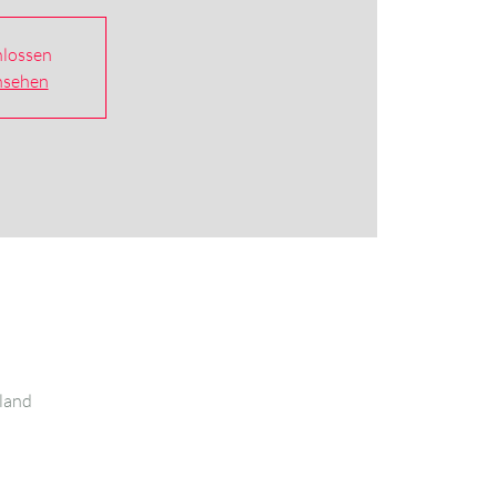
lossen
nsehen
land