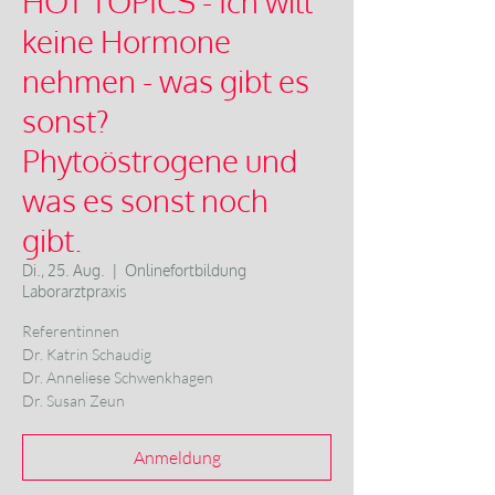
HOT TOPICS - Ich will
keine Hormone
nehmen - was gibt es
sonst?
Phytoöstrogene und
was es sonst noch
gibt.
Di., 25. Aug.
  |  
Onlinefortbildung
Laborarztpraxis
Referentinnen
Dr. Katrin Schaudig
Dr. Anneliese Schwenkhagen
Anmeldung