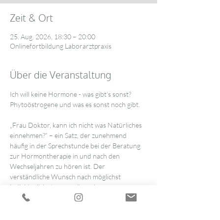
Zeit & Ort
25. Aug. 2026, 18:30 – 20:00
Onlinefortbildung Laborarztpraxis
Über die Veranstaltung
Ich will keine Hormone - was gibt‘s sonst?
Phytoöstrogene und was es sonst noch gibt.
„Frau Doktor, kann ich nicht was Natürliches 
einnehmen?“ – ein Satz, der zunehmend 
häufig in der Sprechstunde bei der Beratung 
zur Hormontherapie in und nach den 
Wechseljahren zu hören ist. Der 
verständliche Wunsch nach möglichst 
individualisierter, vor allem aber 
„körpernaher“ Therapie, ist häufig Ursprung 
dieser Forderung. Die Nachfrage nach 
sogenannten „bioidentischen Hormonen“ ist 