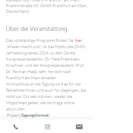
Franklinstraße 65, 60486 Frankfurt am Main,
Deutschland
Über die Veranstaltung
Das vollständige Programm finden Sie 
.
hier
„Wissen macht cool“ ist das Motto des DMG-
Jahreskongresses 2024, zu dem Sie die 
Kongresspräsidentin, Dr. Nele Freerksen-
Kirschner, und der Kongresspräsident, Prof. 
Dr. Peyman Hadji, sehr herzlich nach 
Frankfurt am Main einladen.
Im Anschluss an die Tagung wird es für die 
TeilnehmerInnen und auch für diejenigen, die 
nicht vor Ort sein können, wieder die 
Möglichkeit geben, die Vorträge online 
abzurufen.
 Präsenz
Tagungsformat:
 Dr. med. Nele Freerksen-Kirschner, Aachen 
Prof. Dr. med. Peyman Hadji, Frankfurt/M 