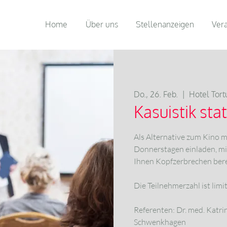
Home
Über uns
Stellenanzeigen
Ver
Do., 26. Feb.
  |  
Hotel Tort
Kasuistik sta
Als Alternative zum Kino 
Donnerstagen einladen, mit 
Ihnen Kopfzerbrechen bere
Die Teilnehmerzahl ist limit
Referenten: Dr. med. Katri
Schwenkhagen