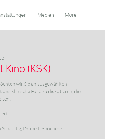
anstaltungen
Medien
More
ue
tt Kino (KSK)
möchten wir Sie an ausgewählten
uns klinische Fälle zu diskutieren, die
iten.
iert.
n Schaudig, Dr. med. Anneliese