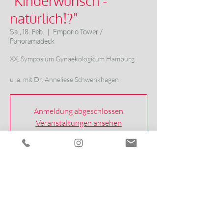
"Kinderwunsch -
natürlich!?"
Sa., 18. Feb.
  |  
Emporio Tower /
Panoramadeck
XX. Symposium Gynaekologicum Hamburg
u .a. mit Dr. Anneliese Schwenkhagen
Anmeldung abgeschlossen
Veranstaltungen ansehen
Zeit & Ort
18. Feb. 2023, 09:00 – 17:00
Emporio Tower / Panoramadeck,
Valentinskamp 70, 20355 Hamburg,
Deutschland