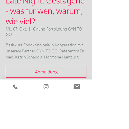
Late Night: Gestagene
- was für wen, warum,
wie viel?
Mi., 07. Okt.
  |  
Online-Fortbildung GYN TO
GO
Basiskurs Endokrinologie in Kooperation mit
unserem Partner GYN TO GO. Referentin: Dr.
med. Katrin Schaudig, Hormone Hamburg
Anmeldung
Zeit & Ort
07. Okt. 2026, 20:00 – 20:45
Online-Fortbildung GYN TO GO
Anmeldung