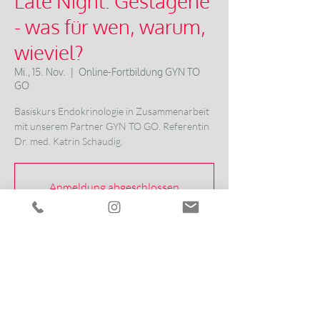
Late Night: Gestagene
- was für wen, warum,
wieviel?
Mi., 15. Nov.
  |  
Online-Fortbildung GYN TO
GO
Basiskurs Endokrinologie in Zusammenarbeit
mit unserem Partner GYN TO GO. Referentin
Dr. med. Katrin Schaudig.
Anmeldung abgeschlossen
Veranstaltungen ansehen
Zeit & Ort
15. Nov. 2023, 20:00 – 20:45
Online-Fortbildung GYN TO GO