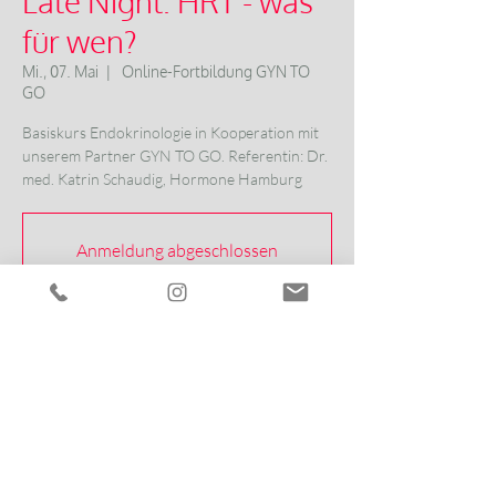
Late Night: HRT - was
für wen?
Mi., 07. Mai
  |  
Online-Fortbildung GYN TO
GO
Basiskurs Endokrinologie in Kooperation mit
unserem Partner GYN TO GO. Referentin: Dr.
med. Katrin Schaudig, Hormone Hamburg
Anmeldung abgeschlossen
Veranstaltungen ansehen
Zeit & Ort
07. Mai 2025, 20:00 – 20:45
Online-Fortbildung GYN TO GO