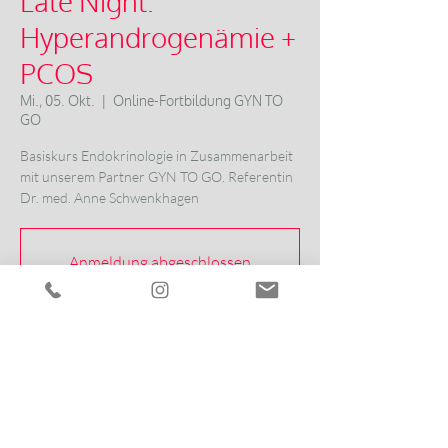
Late Night:
Hyperandrogenämie +
PCOS
Mi., 05. Okt.
  |  
Online-Fortbildung GYN TO
GO
Basiskurs Endokrinologie in Zusammenarbeit
mit unserem Partner GYN TO GO. Referentin
Dr. med. Anne Schwenkhagen
Anmeldung abgeschlossen
Veranstaltungen ansehen
Zeit & Ort
05. Okt. 2022, 20:00 – 20:45
Online-Fortbildung GYN TO GO