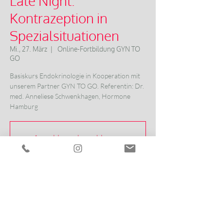
Late Night:
Kontrazeption in
Spezialsituationen
Mi., 27. März
  |  
Online-Fortbildung GYN TO
GO
Basiskurs Endokrinologie in Kooperation mit
unserem Partner GYN TO GO. Referentin: Dr.
med. Anneliese Schwenkhagen, Hormone
Hamburg
Anmeldung abgeschlossen
Veranstaltungen ansehen
Zeit & Ort
27. März 2024, 20:00 – 20:45
Online-Fortbildung GYN TO GO