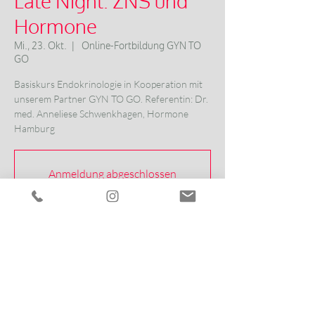
Late Night: ZNS und
Hormone
Mi., 23. Okt.
  |  
Online-Fortbildung GYN TO
GO
Basiskurs Endokrinologie in Kooperation mit
unserem Partner GYN TO GO. Referentin: Dr.
med. Anneliese Schwenkhagen, Hormone
Hamburg
Anmeldung abgeschlossen
Veranstaltungen ansehen
Zeit & Ort
23. Okt. 2024, 20:00 – 20:45
Online-Fortbildung GYN TO GO