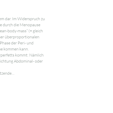
em dar. Im Widerspruch zu 
eine durch die Menopause 
ean-body-mass“ (= gleich 
ner überproportionalen 
Phase der Peri- und 
hme kommen kann.
rperfetts kommt: Nämlich 
 Richtung Abdominal- oder 
etzende…