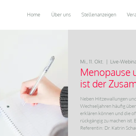
Home
Über uns
Stellenanzeigen
Ver
Mi., 11. Okt.
  |  
Live-Webin
Menopause un
ist der Zus
Neben Hitzewallungen und 
Wechseljahren häufig über 
erklären können und die o
rückgängig zu machen ist. B
Referentin: Dr. Katrin Sch