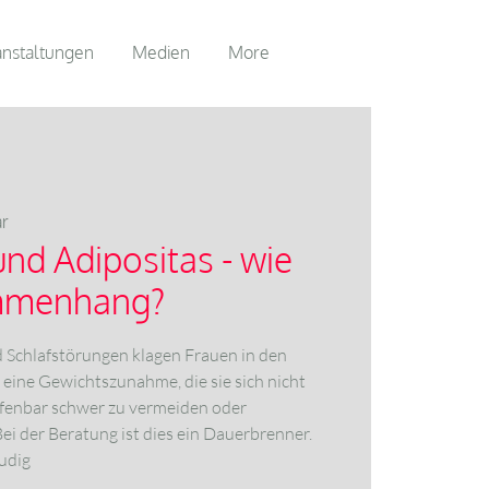
anstaltungen
Medien
More
ar
d Adipositas - wie
ammenhang?
Schlafstörungen klagen Frauen in den
eine Gewichtszunahme, die sie sich nicht
ffenbar schwer zu vermeiden oder
ei der Beratung ist dies ein Dauerbrenner.
audig