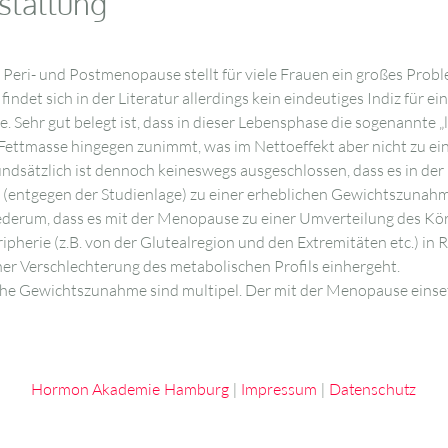
staltung
Peri- und Postmenopause stellt für viele Frauen ein großes Probl
indet sich in der Literatur allerdings kein eindeutiges Indiz für 
Sehr gut belegt ist, dass in dieser Lebensphase die sogenannte „l
ettmasse hingegen zunimmt, was im Nettoeffekt aber nicht zu ei
sätzlich ist dennoch keineswegs ausgeschlossen, dass es in der 
 (entgegen der Studienlage) zu einer erheblichen Gewichtszuna
ederum, dass es mit der Menopause zu einer Umverteilung des Kö
ipherie (z.B. von der Glutealregion und den Extremitäten etc.) in
iner Verschlechterung des metabolischen Profils einhergeht.
che Gewichtszunahme sind multipel. Der mit der Menopause eins
Hormon Akademie Hamburg
|
Impressum
|
Datenschutz