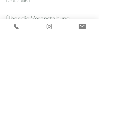
Deutschland
Über die Veranstaltung
Modul 3
Samstag, den 22.03.2025
Vorsitz: Peyman Hadji, Frankfurt
09.00 – 12.00 Uhr
Endokrinologie der Erwachsenen II
Katrin Schaudig Hamburg
Weiterlesen >
Hormon Akademie Hamburg
|
Impressum
|
Datenschutz