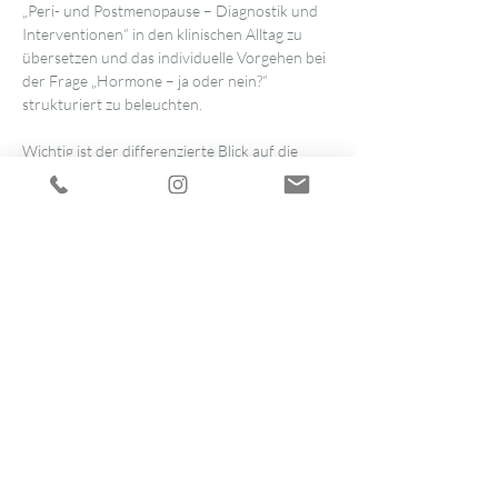
„Peri- und Postmenopause – Diagnostik und 
Interventionen“ in den klinischen Alltag zu 
übersetzen und das individuelle Vorgehen bei 
der Frage „Hormone – ja oder nein?“ 
strukturiert zu beleuchten.
Wichtig ist der differenzierte Blick auf die 
Perimenopause als Phase mit noch 
vorhandener, jedoch stark schwankender 
Ovarfunktion, unregelmäßigen Zyklen und 
fluktuierenden Beschwerden, die oft 
vorrangig Symptome wie Schlafstörungen und 
Stimmungsschwankungen betreffen. 
Demgegenüber ist die Postmenopause 
charakterisiert durch das dauerhafte 
Ausbleiben der Ovarfunktion, konstant 
niedrige Östrogen- und Progesteronspiegel 
sowie ein verändertes Langzeitrisiko unter 
anderem für Osteoporose, kardiovaskuläre 
Erkrankungen und metabolische Störungen. 
Dieses physiologische