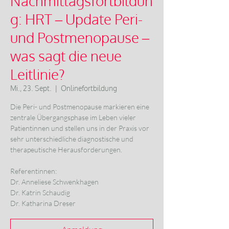
Nachmittagsfortbildun
g: HRT – Update Peri-
und Postmenopause –
was sagt die neue
Leitlinie?
Mi., 23. Sept.
  |  
Onlinefortbildung
Die Peri- und Postmenopause markieren eine
zentrale Übergangsphase im Leben vieler
Patientinnen und stellen uns in der Praxis vor
sehr unterschiedliche diagnostische und
therapeutische Herausforderungen.
Referentinnen:
Dr. Anneliese Schwenkhagen
Dr. Katrin Schaudig
Dr. Katharina Dreser