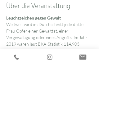
Über die Veranstaltung
Leuchtzeichen gegen Gewalt
Weltweit wird im Durchschnitt jede dritte 
Frau Opfer einer Gewalttat, einer 
Vergewaltigung oder eines Angriffs. Im Jahr 
2019 waren laut BKA-Statistik 114.903 
Frauen in Deutschland von häuslicher Gewalt 
betroffen, 117 starben an den Folgen. Jedes 
Opfer ist eines zu viel.
Mit unserer Kampagne „Zonta says NO“ 
(www.zontasaysno.com) zeigen wir seit zehn 
Jahren rund um den 25. November – dem 
Internationalen Tag zur Beseitigung von 
Gewalt gegen Frauen – dass Zonta nicht 
wegschaut, sondern Nein sagt zu Gewalt 
gegen Frauen.
Zonta Deutschland unterstützt dabei die von 
UN Women initiierte Aktion „Orange The 
World“. Viele Zonta Clubs sorgen dafür, dass 
am
 viele Gebäude in ihrer Stadt orange 