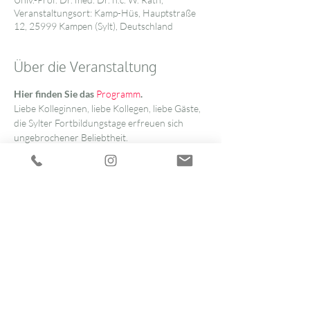
Veranstaltungsort: Kamp-Hüs, Hauptstraße
12, 25999 Kampen (Sylt), Deutschland
Über die Veranstaltung
Hier finden Sie das
Programm
.
Liebe Kolleginnen, liebe Kollegen, liebe Gäste,
die Sylter Fortbildungstage erfreuen sich 
ungebrochener Beliebtheit. 
2023 konnten wir uns wie immer über ein 
ausgebuchtes Haus freuen.
Für die Veranstaltung 2024 sind bereits 
zahlreiche Anmeldungen eingegangen. Die 
Registrierung ist immer ein Jahr im Voraus 
möglich: ab jedem Veranstaltungstermin für 
den darauffolgenden.
Die Sylter Fortbildungstage Frauenheilkunde 
und Geburtshilfe finden stets zu 
Fronleichnam statt. In maritimer Atmosphäre 
präsentieren wir Ihnen ein facettenreiches 