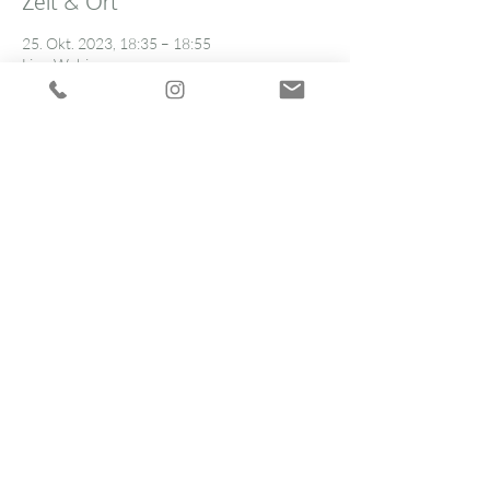
Zeit & Ort
25. Okt. 2023, 18:35 – 18:55
Live-Webinar
Über die Veranstaltung
25. Oktober
15:55 - Begrüßung
Block A
16:00 
Beginn Block A
16:00 - Operative Therapie der Axilla - SLNB, 
TAD, ALND: was wann für wen?
Priv.-Doz. Dr. med. Maggie Banys-Paluchowski
Weiterlesen >
Hormon Akademie Hamburg
|
Impressum
|
Datenschutz