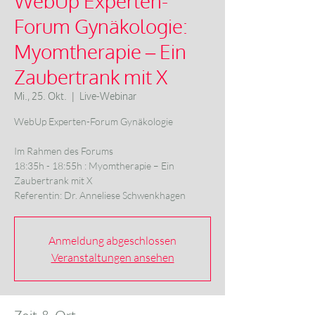
WebUp Experten-
Forum Gynäkologie:
Myomtherapie – Ein
Zaubertrank mit X
Mi., 25. Okt.
  |  
Live-Webinar
WebUp Experten-Forum Gynäkologie
Im Rahmen des Forums
18:35h - 18:55h : Myomtherapie – Ein
Zaubertrank mit X
Referentin: Dr. Anneliese Schwenkhagen
Anmeldung abgeschlossen
Veranstaltungen ansehen